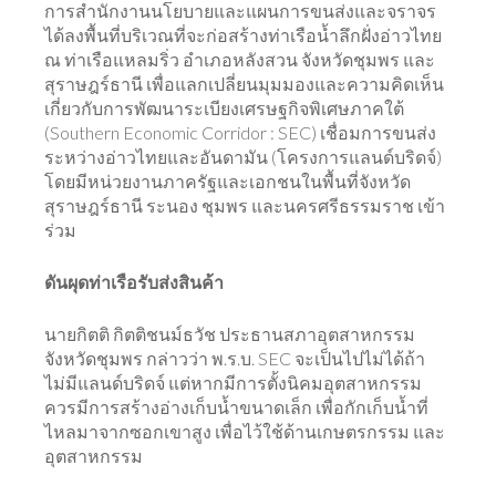
การสำนักงานนโยบายและแผนการขนส่งและจราจร
ได้ลงพื้นที่บริเวณที่จะก่อสร้างท่าเรือน้ำลึกฝั่งอ่าวไทย
ณ ท่าเรือแหลมริ่ว อำเภอหลังสวน จังหวัดชุมพร และ
สุราษฎร์ธานี เพื่อแลกเปลี่ยนมุมมองและความคิดเห็น
เกี่ยวกับการพัฒนาระเบียงเศรษฐกิจพิเศษภาคใต้
(Southern Economic Corridor : SEC) เชื่อมการขนส่ง
ระหว่างอ่าวไทยและอันดามัน (โครงการแลนด์บริดจ์)
โดยมีหน่วยงานภาครัฐและเอกชนในพื้นที่จังหวัด
สุราษฎร์ธานี ระนอง ชุมพร และนครศรีธรรมราช เข้า
ร่วม
ดันผุดท่าเรือรับส่งสินค้า
นายกิตติ กิตติชนม์ธวัช ประธานสภาอุตสาหกรรม
จังหวัดชุมพร กล่าวว่า พ.ร.บ. SEC จะเป็นไปไม่ได้ถ้า
ไม่มีแลนด์บริดจ์ แต่หากมีการตั้งนิคมอุตสาหกรรม
ควรมีการสร้างอ่างเก็บน้ำขนาดเล็ก เพื่อกักเก็บน้ำที่
ไหลมาจากซอกเขาสูง เพื่อไว้ใช้ด้านเกษตรกรรม และ
อุตสาหกรรม