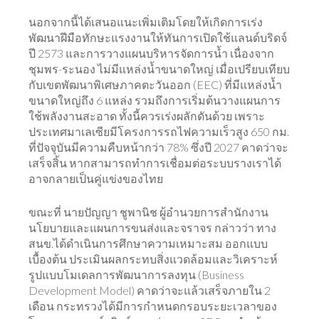
นอกจากนี้ได้เสนอแนะเพิ่มเติมโดยให้เกิดการเร่ง
พัฒนาฝีมือทักษะแรงงานให้ทันการเปิดใช้แลนด์บริดจ์
ปี 2573 และการวางแผนบริหารจัดการน้ำ เนื่องจาก
ชุมพร-ระนอง ไม่มีแหล่งน้ำขนาดใหญ่ เมื่อเปรียบเทียบ
กับเขตพัฒนาพิเศษภาคตะวันออก (EEC) ที่มีแหล่งน้ำ
ขนาดใหญ่ถึง 6 แหล่ง รวมถึงการเริ่มต้นวางแผนการ
ใช้พลังงานสะอาด ทั้งนี้ควรเร่งผลักดันด้วย เพราะ
ประเทศมาเลเซียมีโครงการรถไฟความเร็วสูง 650 กม.
ที่ปัจจุบันมีความคืบหน้ากว่า 78% ซึ่งปี 2027 คาดว่าจะ
เสร็จสิ้น หากสามารถทำการเชื่อมต่อระบบรางเราได้
อาจกลายเป็นคู่แข่งของไทย
ขณะที่ นายปัญญา ชูพานิช ผู้อำนวยการสำนักงาน
นโยบายและแผนการขนส่งและจราจร กล่าวว่า ทาง
สนข.ได้ดำเนินการศึกษาความเหมาะสม ออกแบบ
เบื้องต้น ประเมินผลกระทบสิ่งแวดล้อมและวิเคราะห์
รูปแบบโมเดลการพัฒนาการลงทุน (Business
Development Model) คาดว่าจะแล้วเสร็จภายใน 2
เดือน กระทรวงได้มีการกำหนดกรอบระยะเวลาของ