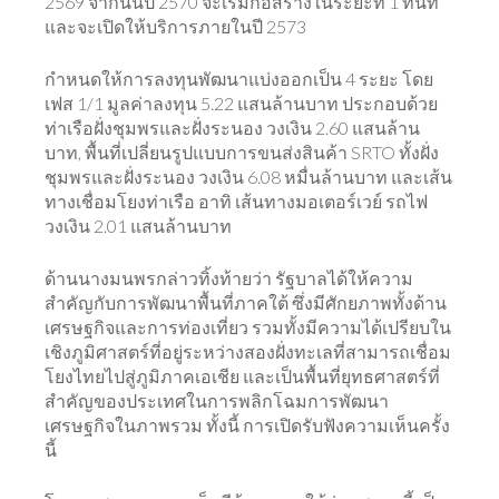
2569 จากนั้นปี 2570 จะเริ่มก่อสร้างในระยะที่ 1 ทันที
และจะเปิดให้บริการภายในปี 2573
กำหนดให้การลงทุนพัฒนาแบ่งออกเป็น 4 ระยะ โดย
เฟส 1/1 มูลค่าลงทุน 5.22 แสนล้านบาท ประกอบด้วย
ท่าเรือฝั่งชุมพรและฝั่งระนอง วงเงิน 2.60 แสนล้าน
บาท, พื้นที่เปลี่ยนรูปแบบการขนส่งสินค้า SRTO ทั้งฝั่ง
ชุมพรและฝั่งระนอง วงเงิน 6.08 หมื่นล้านบาท และเส้น
ทางเชื่อมโยงท่าเรือ อาทิ เส้นทางมอเตอร์เวย์ รถไฟ
วงเงิน 2.01 แสนล้านบาท
ด้านนางมนพรกล่าวทิ้งท้ายว่า รัฐบาลได้ให้ความ
สำคัญกับการพัฒนาพื้นที่ภาคใต้ ซึ่งมีศักยภาพทั้งด้าน
เศรษฐกิจและการท่องเที่ยว รวมทั้งมีความได้เปรียบใน
เชิงภูมิศาสตร์ที่อยู่ระหว่างสองฝั่งทะเลที่สามารถเชื่อม
โยงไทยไปสู่ภูมิภาคเอเชีย และเป็นพื้นที่ยุทธศาสตร์ที่
สำคัญของประเทศในการพลิกโฉมการพัฒนา
เศรษฐกิจในภาพรวม ทั้งนี้ การเปิดรับฟังความเห็นครั้ง
นี้