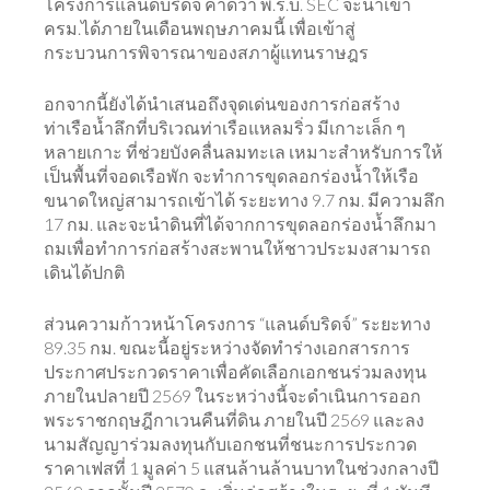
โครงการแลนด์บริดจ์ คาดว่า พ.ร.บ. SEC จะนำเข้า
ครม.ได้ภายในเดือนพฤษภาคมนี้ เพื่อเข้าสู่
กระบวนการพิจารณาของสภาผู้แทนราษฎร
อกจากนี้ยังได้นำเสนอถึงจุดเด่นของการก่อสร้าง
ท่าเรือน้ำลึกที่บริเวณท่าเรือแหลมริ่ว มีเกาะเล็ก ๆ
หลายเกาะ ที่ช่วยบังคลื่นลมทะเล เหมาะสำหรับการให้
เป็นพื้นที่จอดเรือพัก จะทำการขุดลอกร่องน้ำให้เรือ
ขนาดใหญ่สามารถเข้าได้ ระยะทาง 9.7 กม. มีความลึก
17 กม. และจะนำดินที่ได้จากการขุดลอกร่องน้ำลึกมา
ถมเพื่อทำการก่อสร้างสะพานให้ชาวประมงสามารถ
เดินได้ปกติ
ส่วนความก้าวหน้าโครงการ “แลนด์บริดจ์” ระยะทาง
89.35 กม. ขณะนี้อยู่ระหว่างจัดทำร่างเอกสารการ
ประกาศประกวดราคาเพื่อคัดเลือกเอกชนร่วมลงทุน
ภายในปลายปี 2569 ในระหว่างนี้จะดำเนินการออก
พระราชกฤษฎีกาเวนคืนที่ดิน ภายในปี 2569 และลง
นามสัญญาร่วมลงทุนกับเอกชนที่ชนะการประกวด
ราคาเฟสที่ 1 มูลค่า 5 แสนล้านล้านบาทในช่วงกลางปี