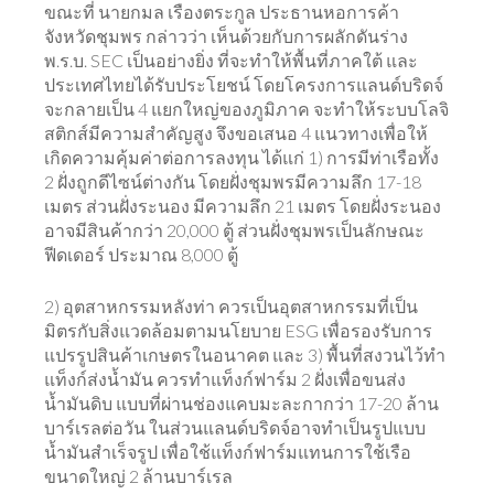
ขณะที่ นายกมล เรืองตระกูล ประธานหอการค้า
จังหวัดชุมพร กล่าวว่า เห็นด้วยกับการผลักดันร่าง
พ.ร.บ. SEC เป็นอย่างยิ่ง ที่จะทำให้พื้นที่ภาคใต้ และ
ประเทศไทยได้รับประโยชน์ โดยโครงการแลนด์บริดจ์
จะกลายเป็น 4 แยกใหญ่ของภูมิภาค จะทำให้ระบบโลจิ
สติกส์มีความสำคัญสูง จึงขอเสนอ 4 แนวทางเพื่อให้
เกิดความคุ้มค่าต่อการลงทุน ได้แก่ 1) การมีท่าเรือทั้ง
2 ฝั่งถูกดีไซน์ต่างกัน โดยฝั่งชุมพรมีความลึก 17-18
เมตร ส่วนฝั่งระนอง มีความลึก 21 เมตร โดยฝั่งระนอง
อาจมีสินค้ากว่า 20,000 ตู้ ส่วนฝั่งชุมพรเป็นลักษณะ
ฟีดเดอร์ ประมาณ 8,000 ตู้
2) อุตสาหกรรมหลังท่า ควรเป็นอุตสาหกรรมที่เป็น
มิตรกับสิ่งแวดล้อมตามนโยบาย ESG เพื่อรองรับการ
แปรรูปสินค้าเกษตรในอนาคต และ 3) พื้นที่สงวนไว้ทำ
แท็งก์ส่งน้ำมัน ควรทำแท็งก์ฟาร์ม 2 ฝั่งเพื่อขนส่ง
น้ำมันดิบ แบบที่ผ่านช่องแคบมะละกากว่า 17-20 ล้าน
บาร์เรลต่อวัน ในส่วนแลนด์บริดจ์อาจทำเป็นรูปแบบ
น้ำมันสำเร็จรูป เพื่อใช้แท็งก์ฟาร์มแทนการใช้เรือ
ขนาดใหญ่ 2 ล้านบาร์เรล