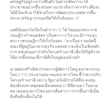
เศรษฐกิจอยู่ระหว่างฟื้นตัว ไม่ควรเพิ่มภาระให้
ประชาชนมากขึ้น ส่วนทางบวก เห็นว่า ควรทำ เพื่อจะ
ได้มีเงินเข้ามาใช้จ่ายในการพัฒนาประเทศมากขึ้น
ประมวลรัษฎากรเองเปิดให้เก็บร้อยละ 10
แต่มีข้อยกเว้นให้เก็บต่ำกว่า 10 ได้ โดยออกพระราช
กฤษฎีกากำหนดอัตราเป็นคราว ๆ ไป และมีการออก
พระราชกฤษฎีกาให้เก็บร้อยละ 7 มาเรื่อย ๆ จนบัดนี้
ขณะที่ผู้อยู่ในแวดวงธุรกิจ แสดงความเห็นในเชิงหลัก
การ สนับสนุนการปรับโครงสร้างภาษี เพื่อให้รัฐมีราย
ได้มากขึ้นขณะที่ภาษีที่เก็บอยู่ค่อนข้างต่ำ
นายผยง ศรีวณิช กรรมการผู้จัดการใหญ่ ธนาคารกรุง
ไทย (KTB) ประธานสมาคมธนาคารไทย ชี้ว่าควรปรับ
โครงสร้างภาษี เพราะรัฐบาลไม่มีรายได้ที่จะลงทุน
ต้องตั้งงบขาดดุลต่อเนื่องตลอด10 ปีที่ผ่านมา ในนาม
สมาคมธนาคารไทย อยากสื่อสารว่า การขึ้นภาษีเป็น
สิ่งที่หลีกเลี่ยงไม่ได้