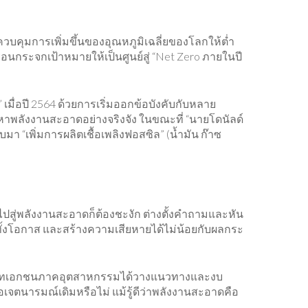
วบคุมการเพิ่มขึ้นของอุณหภูมิเฉลี่ยของโลกให้ต่ำ
นกระจกเป้าหมายให้เป็นศูนย์สู่ “Net Zero ภายในปี
ื่อปี 2564 ด้วยการเริ่มออกข้อบังคับกับหลาย
าพลังงานสะอาดอย่างจริงจัง ในขณะที่ “นายโดนัลด์
“เพิ่มการผลิตเชื้อเพลิงฟอสซิล” (น้ำมัน ก๊าซ
ปสู่พลังงานสะอาดก็ต้องชะงัก ต่างตั้งคำถามและหัน
ทั้งโอกาส และสร้างความเสียหายได้ไม่น้อยกับผลกระ
่าบริษัทเอกชนภาคอุตสาหกรรมได้วางแนวทางและงบ
นารมณ์เดิมหรือไม่ แม้รู้ดีว่าพลังงานสะอาดคือ