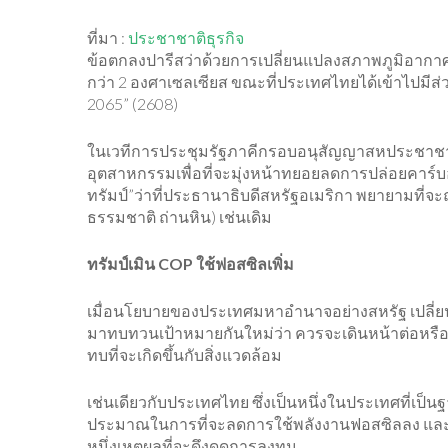
ที่มา :
ประชาชาติธุรกิจ
ข้อตกลงปารีสว่าด้วยการเปลี่ยนแปลงสภาพภูมิอากาศปี
กว่า 2 องศาเซลเซียส ขณะที่ประเทศไทยได้เข้าไปมีส
2065” (2608)
ในเวทีการประชุมรัฐภาคีกรอบอนุสัญญาสหประชาชาติว่
อุตสาหกรรมเพื่อที่จะมุ่งหน้าทยอยลดการปล่อยคาร์
ทรัมป์”ว่าที่ประธานาธิบดีสหรัฐอเมริกา พยายามที่จ
ธรรมชาติ ถ่านหิน) เช่นเดิม
ทรัมป์เมิน COP ใช้ฟอสซิลเพิ่ม
เมื่อนโยบายของประเทศมหาอำนาจอย่างสหรัฐ เปลี่ยนแ
มาทบทวนเป้าหมายกันใหม่ว่า ควรจะเดินหน้าต่อหรือร
ทบที่จะเกิดขึ้นกับสิ่งแวดล้อม
เช่นเดียวกับประเทศไทย ซึ่งเป็นหนึ่งในประเทศที่
ประมาณในการที่จะลดการใช้พลังงานฟอสซิลลง และล
หนึ่งเหตุผลที่จะดึงดูดการลงทุน