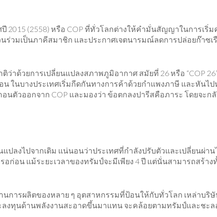
 2015 (2558) หรือ COP ที่ทั่วโลกต่างให้คำมั่นสัญญาในการเริ่มค
่วนร่วมเป็นภาคีสมาชิก และประกาศเจตนารมณ์ลดการปล่อยก๊าซเรือ
าด้วยการเปลี่ยนแปลงสภาพภูมิอากาศ สมัยที่ 26 หรือ “COP 26” เม
บอน ในบางประเทศเริ่มกีดกันทางการค้าด้วยกำแพงภาษี และหันไปห
ะถอนตัวออกจาก COP และมองว่า ข้อตกลงปารีสคือภาระ โดยจะกลับมา 
ปลงไปจากเดิม แน่นอนว่าประเทศที่กำลังปรับตัวและเปลี่ยนผ่านไ
อก่อน แม้ระยะเวลาของทรัมป์จะมีเพียง 4 ปี แต่นั่นสามารถสร้าง
เป็นฐานการผลิตของหลาย ๆ อุตสาหกรรมที่ป้อนให้กับทั่วโลก เหล
งทุนด้านพลังงานสะอาดขึ้นมาแทน จะคล้อยตามทรัมป์และชะลอเจต